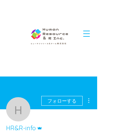
その他
フォローする
HR&R-info
管理者
HR&R-info