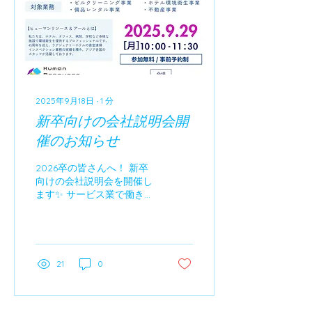
2025年9月18日
∙
1
分
新卒向けの会社説明会開
催のお知らせ
2026卒の皆さんへ！ 新卒
向けの会社説明会を開催し
ます✨ サービス業で働きた
い方、私たちと一緒に未来
を描きませんか？ 会社や仕
事の内容をお話ししますの
で、ぜひご参加ください☺
開催詳細日時： 2025年9月
21
0
29日（月）10:00～11:30場
所：東京都文京区小石川2
丁...