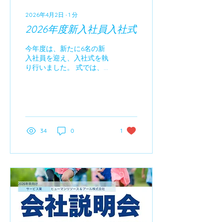
2026年4月2日
∙
1
分
2026年度新入社員入社式
今年度は、新たに6名の新
入社員を迎え、入社式を執
り行いました。 式では、栗
原取締役社長、日高アカイ
リース事業部マネジャーよ
り、お祝いの言葉とともに
今後への期待が述べられま
した。 フレッシュで活気あ
ふれる新入社員を迎え、新
34
0
1
たな気持ちで、全社員一丸
となり、「キレイとおもい
やり」の精神のもと、お客
様に喜んでいただける商品
とサービスの提供に努めて
まいります。 今後とも変わ
らぬご愛顧を賜りますよ
う、何卒よろしくお願い申
し上げます。